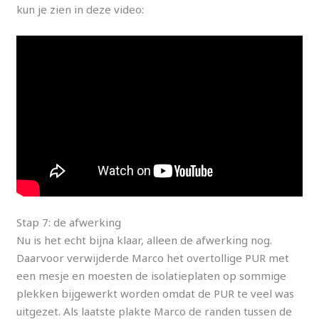
kun je zien in deze video:
Stap 7: de afwerking
Nu is het echt bijna klaar, alleen de afwerking nog.
Daarvoor verwijderde Marco het overtollige PUR met
een mesje en moesten de isolatieplaten op sommige
plekken bijgewerkt worden omdat de PUR te veel was
uitgezet. Als laatste plakte Marco de randen tussen de