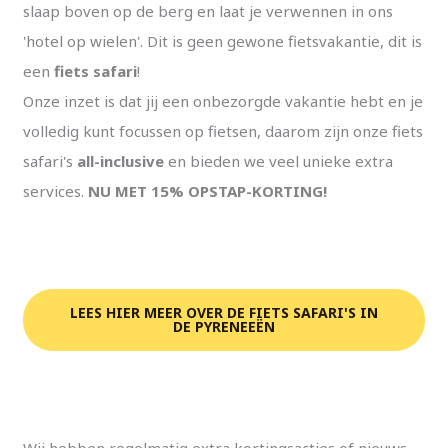
slaap boven op de berg en laat je verwennen in ons
'hotel op wielen'. Dit is geen gewone fietsvakantie, dit is
een
fiets safari
!
Onze inzet is dat jij een onbezorgde vakantie hebt en je
volledig kunt focussen op fietsen, daarom zijn onze fiets
safari's
all-inclusive
en bieden we veel unieke extra
services.
NU MET 15% OPSTAP-KORTING!
LEES HIER MEER OVER DE FIETS SAFARI'S IN
DE PYRENEEËN