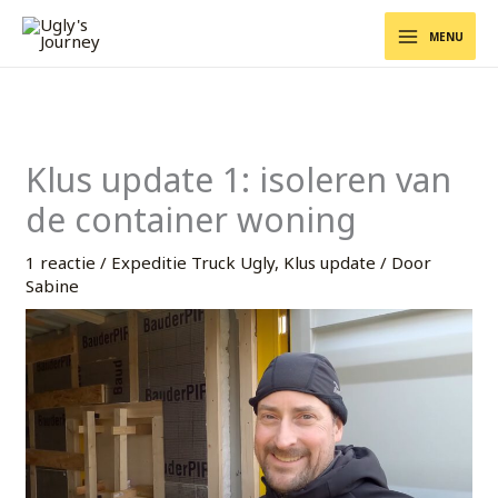
Ga
Zoeken
MENU
naar
de
inhoud
Klus update 1: isoleren van
de container woning
1 reactie
/
Expeditie Truck Ugly
,
Klus update
/ Door
Sabine