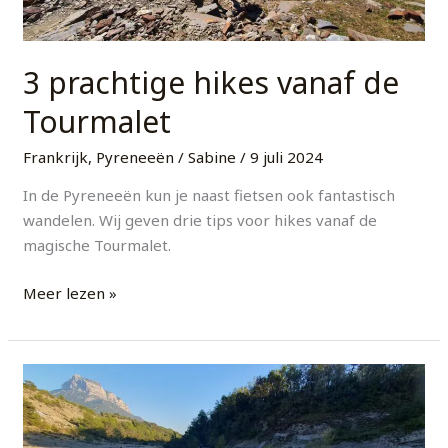
3 prachtige hikes vanaf de
Tourmalet
Frankrijk
,
Pyreneeën
/
Sabine
/
9 juli 2024
In de Pyreneeën kun je naast fietsen ook fantastisch
wandelen. Wij geven drie tips voor hikes vanaf de
magische Tourmalet.
Meer lezen »
3
Tips:
Bijzondere