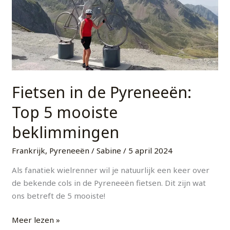
Top
5
mooiste
beklimmingen
Fietsen in de Pyreneeën:
Top 5 mooiste
beklimmingen
Frankrijk
,
Pyreneeën
/
Sabine
/
5 april 2024
Als fanatiek wielrenner wil je natuurlijk een keer over
de bekende cols in de Pyreneeën fietsen. Dit zijn wat
ons betreft de 5 mooiste!
Meer lezen »