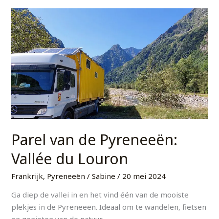
Parel
van
de
Pyreneeën:
Vallée
du
Louron
Parel van de Pyreneeën:
Vallée du Louron
Frankrijk
,
Pyreneeën
/
Sabine
/
20 mei 2024
Ga diep de vallei in en het vind één van de mooiste
plekjes in de Pyreneeën. Ideaal om te wandelen, fietsen
en genieten van de natuur.