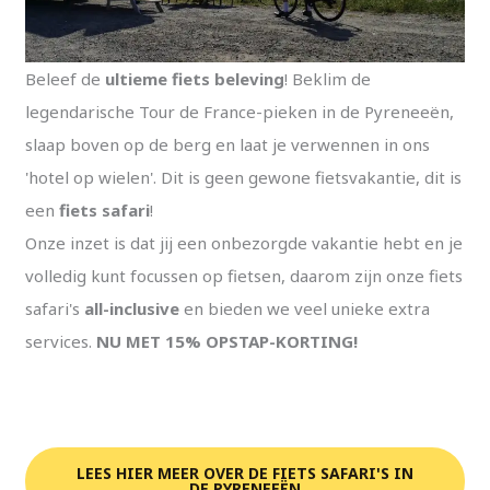
Beleef de
ultieme fiets beleving
! Beklim de
legendarische Tour de France-pieken in de Pyreneeën,
slaap boven op de berg en laat je verwennen in ons
'hotel op wielen'. Dit is geen gewone fietsvakantie, dit is
een
fiets safari
!
Onze inzet is dat jij een onbezorgde vakantie hebt en je
volledig kunt focussen op fietsen, daarom zijn onze fiets
safari's
all-inclusive
en bieden we veel unieke extra
services.
NU MET 15% OPSTAP-KORTING!
LEES HIER MEER OVER DE FIETS SAFARI'S IN
DE PYRENEEËN