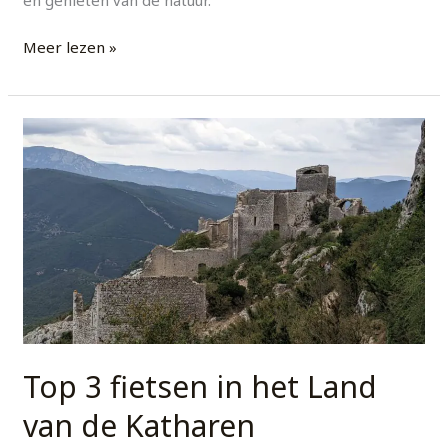
Meer lezen »
Top
3
fietsen
in
het
Land
van
de
Katharen
Top 3 fietsen in het Land
van de Katharen