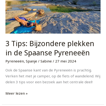
plekken
in
de
Spaanse
Pyreneeën
3 Tips: Bijzondere plekken
in de Spaanse Pyreneeën
Pyreneeën
,
Spanje
/
Sabine
/
27 mei 2024
Ook de Spaanse kant van de Pyreneeën is prachtig.
Verken het met je camper, op de fiets of wandelend. Wij
delen 3 tips voor een bezoek aan het centrale deel!
Meer lezen »