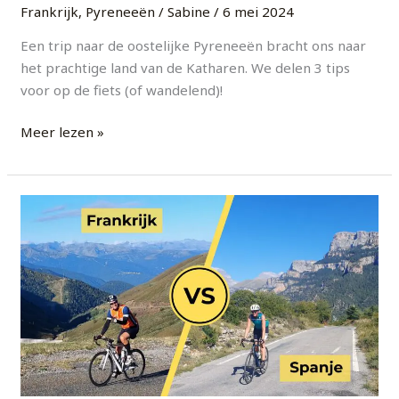
Frankrijk
,
Pyreneeën
/
Sabine
/
6 mei 2024
Een trip naar de oostelijke Pyreneeën bracht ons naar
het prachtige land van de Katharen. We delen 3 tips
voor op de fiets (of wandelend)!
Meer lezen »
Fietsen
in
de
Pyreneeën:
verschil
tussen
Frankrijk
en
Spanje