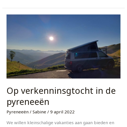
Op
verkenninsgtocht
in
de
pyreneeën
Op verkenninsgtocht in de
pyreneeën
Pyreneeën
/
Sabine
/
9 april 2022
We willen kleinschalige vakanties aan gaan bieden en