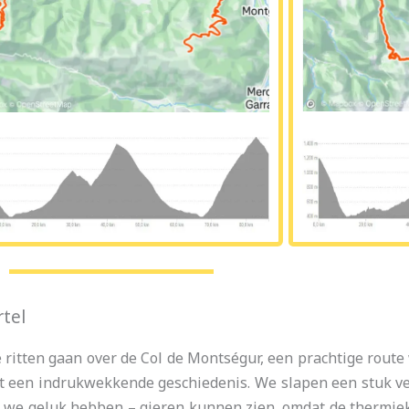
rtel
 ritten gaan over de Col de Montségur, een prachtige route
met een indrukwekkende geschiedenis. We slapen een stuk ve
ls we geluk hebben – gieren kunnen zien, omdat de thermie