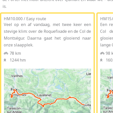
is.
HM10.000 / Easy route
HM15.
Veel op en af vandaag, met twee keer een
Een re
stevige klim: over de Roquefixade en de Col de
Col d
Montségur. Daarna gaat het glooiend naar
glooie
onze slaapplek.
lange C
78 km
98 
1244 hm
160