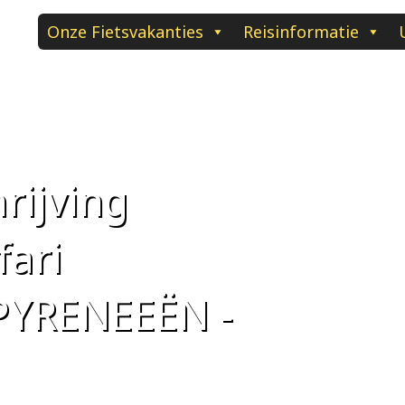
Onze Fietsvakanties
Reisinformatie
rijving
fari
PYRENEEËN -