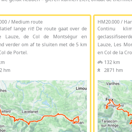
000 / Medium route
HM20.000 / Har
latief lange rit! De route gaat over de
Continu k
e Lauze, de Col de Montségur en
geclassifisee
nd verder om af te sluiten met de 5 km
Lauze, Les Mo
ol de Portel.
en Col de la Cro
km
132 km
2 hm
2871 hm