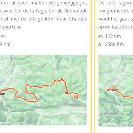
p en af over smalle rustige weggetjes.
De iets lager
t over Col de la Fage, Col de Redoulade
hoogtemeters da
it af met de pittige klim naar Chateau
want het gaat s
repertuse.
op de laatste st
km
122 km
9 hm
2588 hm