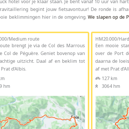
ck hotel voor je klaar staan. Je bent vanaf 10 uur van har
avitaillering begint jouw fietsavontuur! De ronde is afha
ooie beklimmingen hier in de omgeving.
We slapen op de Pr
000/Medium route
HM20.000/Hard
oute brengt je via de Col des Marrous
Een mooie start
e Col de Péguère. Geniet bovenop van
over de Port d
achtige uitzicht. Daal af en beklim tot
daarna de loei
 Prat d’Albis.
af met Prat d’Al
km
127 km
9 hm
3064 hm