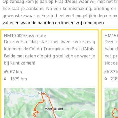
Op zondag kom je aan op Prat d’Albis waar wij met het tru
hoe laat je aankomt. Na een kennismaking, briefing en r
gewenste zwaarte. Er zijn heel veel mogelijkheden en m
vallei en waar de paarden en koeien vrij rondlopen.
HM10.000/Easy route
HM15.
Deze eerste dag start met twee keer stevig
Deze r
klimmen: de Col du Traucadou en Prat d’Albis.
naar d
Beide met delen die pittig steil zijn en waar je
het pr
bij kunt komen!
slot de
67 km
87 
1679 hm
218