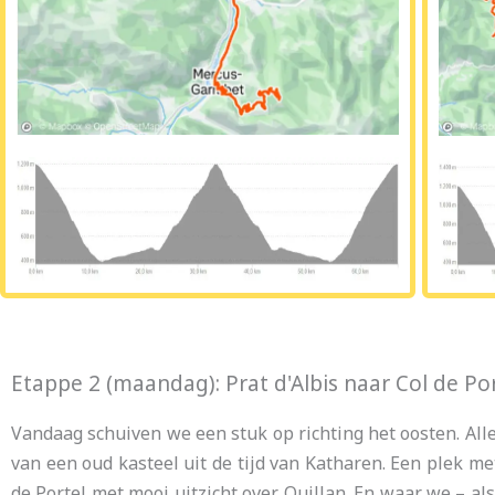
Etappe 2 (maandag): Prat d'Albis naar Col de Po
Vandaag schuiven we een stuk op richting het oosten. Alle
van een oud kasteel uit de tijd van Katharen. Een plek 
de Portel met mooi uitzicht over Quillan. En waar we – a